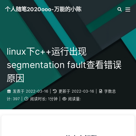
个人随笔2020ooo-万能的小陈
linux下c++运行出现
segmentation fault查看错误
原因
发表于
2022-03-16
|
更新于
2022-03-16
|
字数总
计:
397
|
阅读时长:
1分钟
|
阅读量: