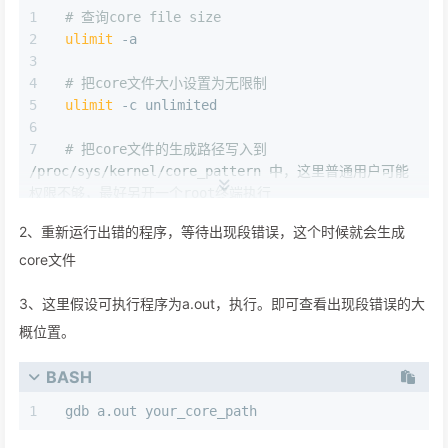
# 查询core file size
ulimit
 -a
# 把core文件大小设置为无限制
ulimit
 -c unlimited
# 把core文件的生成路径写入到 
/proc/sys/kernel/core_pattern 中，这里普通用户可能
权限不够，最好另开一个root终端执行
# 前面的路径为core文件生成的路径，可以选择当前工
2、重新运行出错的程序，等待出现段错误，这个时候就会生成
作目录，或是在指定的地方
core文件
echo
"/home/chen-
c/otherweb/elegantWebServer/core-%e"
 > 
3、这里假设可执行程序为a.out，执行。即可查看出现段错误的大
/proc/sys/kernel/core_pattern
概位置。
BASH
gdb a.out your_core_path